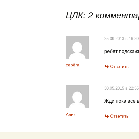
по
ЦЛК
: 2 коммента
записям
25.09.2013 в 16:30
ребят подскажи
серёга
Ответить
30.05.2015 в 22:55
Жди пока все 
Алик
Ответить