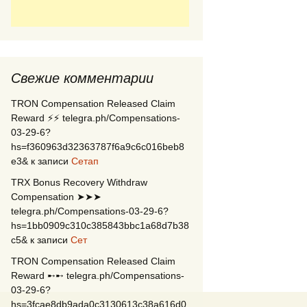
Свежие комментарии
TRON Compensation Released Claim
Reward ⚡⚡ telegra.ph/Compensations-
03-29-6?
hs=f360963d32363787f6a9c6c016beb8
e3&
к записи
Сетап
TRX Bonus Recovery Withdraw
Compensation ➤➤➤
telegra.ph/Compensations-03-29-6?
hs=1bb0909c310c385843bbc1a68d7b38
c5&
к записи
Сет
TRON Compensation Released Claim
Reward ➸➸ telegra.ph/Compensations-
03-29-6?
hs=3fcae8db9ada0c3130613c38a616d0