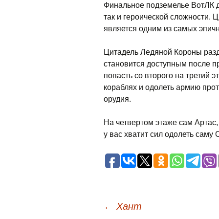
Финальное подземелье ВотЛК дл
так и героической сложности. 
является одним из самых эпич
Цитадель Ледяной Короны разд
становится доступным после п
попасть со второго на третий э
кораблях и одолеть армию прот
орудия.
На четвертом этаже сам Артас, 
у вас хватит сил одолеть саму
Навигация
←
Хант