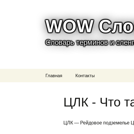
WOW Сло
Словарь терминов и сленга
Перейти
Главная
Контакты
к
содержимому
ЦЛК - Что т
ЦЛК — Рейдовое подземелье 