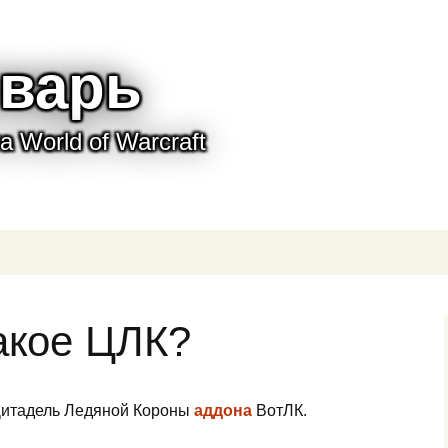
варь
 World of Warcraft
акое ЦЛК?
Цитадель Ледяной Короны
аддона
ВотЛК.