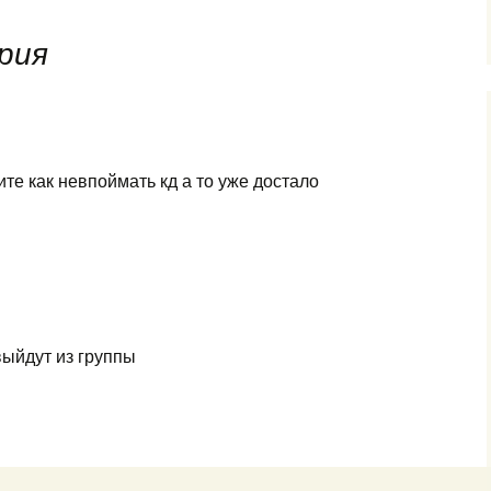
рия
те как невпоймать кд а то уже достало
выйдут из группы