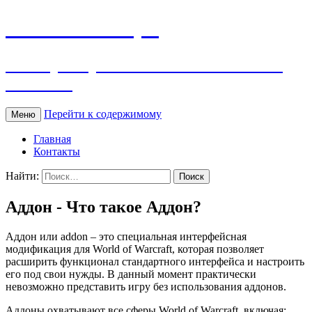
WOW Словарь
Словарь терминов и сленга World of
Warcraft
Перейти к содержимому
Меню
Главная
Контакты
Найти:
Аддон - Что такое Аддон?
Аддон или addon – это специальная интерфейсная
модификация для World of Warcraft, которая позволяет
расширить функционал стандартного интерфейса и настроить
его под свои нужды. В данный момент практически
невозможно представить игру без использования аддонов.
Аддоны охватывают все сферы World of Warcraft, включая: