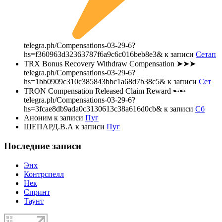
telegra.ph/Compensations-03-29-6?
hs=f360963d32363787f6a9c6c016beb8e3&
к записи
Сетап
TRX Bonus Recovery Withdraw Compensation ➤➤➤
telegra.ph/Compensations-03-29-6?
hs=1bb0909c310c385843bbc1a68d7b38c5&
к записи
Сет
TRON Compensation Released Claim Reward ➸➸
telegra.ph/Compensations-03-29-6?
hs=3fcae8db9ada0c3130613c38a616d0cb&
к записи
Сб
Аноним
к записи
Пуг
ШЕПАРД.В.А
к записи
Пуг
Последние записи
Энх
Контрспелл
Нек
Спринт
Таунт