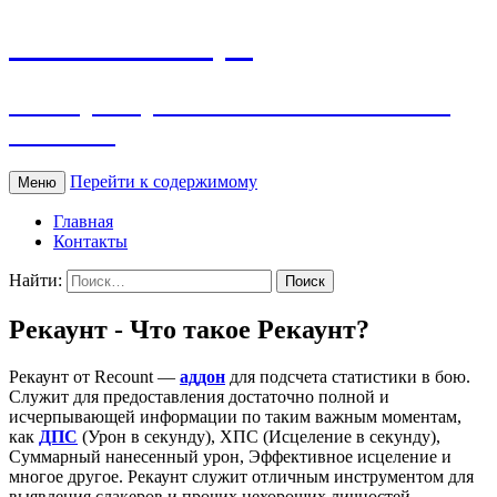
WOW Словарь
Словарь терминов и сленга World of
Warcraft
Перейти к содержимому
Меню
Главная
Контакты
Найти:
Рекаунт - Что такое Рекаунт?
Рекаунт от Recount —
аддон
для подсчета статистики в бою.
Служит для предоставления достаточно полной и
исчерпывающей информации по таким важным моментам,
как
ДПС
(Урон в секунду), ХПС (Исцеление в секунду),
Суммарный нанесенный урон, Эффективное исцеление и
многое другое. Рекаунт служит отличным инструментом для
выявления слакеров и прочих нехороших личностей,