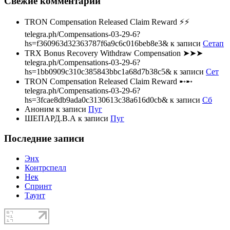
Свежие комментарии
TRON Compensation Released Claim Reward ⚡⚡
telegra.ph/Compensations-03-29-6?
hs=f360963d32363787f6a9c6c016beb8e3&
к записи
Сетап
TRX Bonus Recovery Withdraw Compensation ➤➤➤
telegra.ph/Compensations-03-29-6?
hs=1bb0909c310c385843bbc1a68d7b38c5&
к записи
Сет
TRON Compensation Released Claim Reward ➸➸
telegra.ph/Compensations-03-29-6?
hs=3fcae8db9ada0c3130613c38a616d0cb&
к записи
Сб
Аноним
к записи
Пуг
ШЕПАРД.В.А
к записи
Пуг
Последние записи
Энх
Контрспелл
Нек
Спринт
Таунт