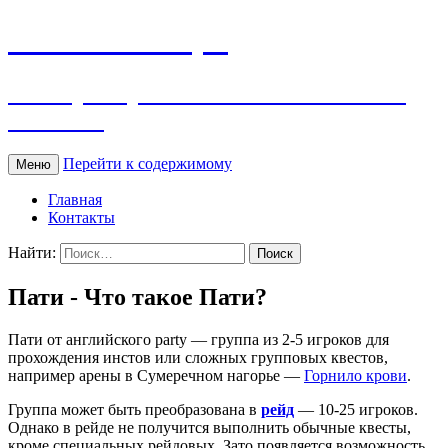
WOW Словарь
Словарь терминов и сленга World of
Warcraft
Перейти к содержимому
Меню
Главная
Контакты
Найти:
Пати - Что такое Пати?
Пати от английского party — группа из 2-5 игроков для
прохождения инстов или сложных групповых квестов,
например арены в Сумеречном нагорье —
Горнило крови
.
Группа может быть преобразована в
рейд
— 10-25 игроков.
Однако в рейде не получится выполнить обычные квесты,
кроме специальных рейдовых. Зато появляется возможность