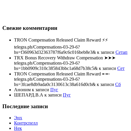
Свежие комментарии
TRON Compensation Released Claim Reward ⚡⚡
telegra.ph/Compensations-03-29-6?
hs=f360963d32363787f6a9c6c016beb8e3&
к записи
Сетап
TRX Bonus Recovery Withdraw Compensation ➤➤➤
telegra.ph/Compensations-03-29-6?
hs=1bb0909c310c385843bbc1a68d7b38c5&
к записи
Сет
TRON Compensation Released Claim Reward ➸➸
telegra.ph/Compensations-03-29-6?
hs=3fcae8db9ada0c3130613c38a616d0cb&
к записи
Сб
Аноним
к записи
Пуг
ШЕПАРД.В.А
к записи
Пуг
Последние записи
Энх
Контрспелл
Нек