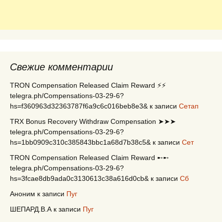
Свежие комментарии
TRON Compensation Released Claim Reward ⚡⚡
telegra.ph/Compensations-03-29-6?
hs=f360963d32363787f6a9c6c016beb8e3&
к записи
Сетап
TRX Bonus Recovery Withdraw Compensation ➤➤➤
telegra.ph/Compensations-03-29-6?
hs=1bb0909c310c385843bbc1a68d7b38c5&
к записи
Сет
TRON Compensation Released Claim Reward ➸➸
telegra.ph/Compensations-03-29-6?
hs=3fcae8db9ada0c3130613c38a616d0cb&
к записи
Сб
Аноним
к записи
Пуг
ШЕПАРД.В.А
к записи
Пуг