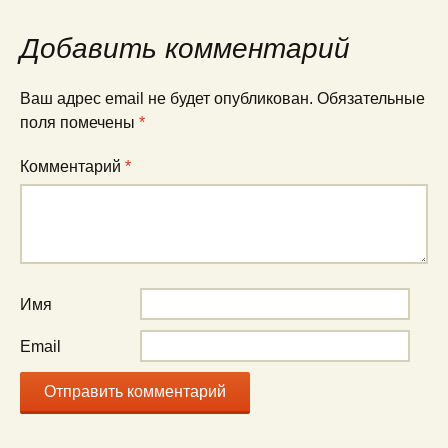
по
Добавить комментарий
записям
Ваш адрес email не будет опубликован.
Обязательные
поля помечены
*
Комментарий
*
Имя
Email