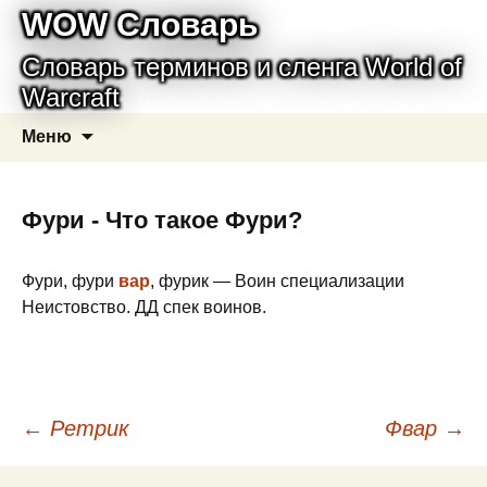
WOW Словарь
Словарь терминов и сленга World of
Warcraft
Перейти
Найти:
Меню
к
содержимому
Фури - Что такое Фури?
Фури, фури
вар
, фурик — Воин специализации
Неистовство. ДД спек воинов.
Навигация
←
Ретрик
Фвар
→