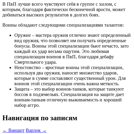
В ПвП лучше всего чувствуют себя в группе с хилом, с
которым, благодаря фактически бесконечной ярости, может
добиваться высоких результатов в долгих боях.
Воины обладают следующими специализациями талантов:
Оружие – мастера оружия отлично знают определенный
вид оружия, что позволяет им получать определенные
бонусы. Воины этой специализации бьют нечасто, зато
каждый их удар весьма ощутим. Это любимая
специализация воинов в ПвП, благодаря дебафу
Смертельного удара.
Неистовство – яростные воины этой специализации,
используя два оружия, наносят множество ударов,
которые в сумме составляют существенный урон. Для
воинов этой специализации очень важна меткость.
Защита – это выбор воинов-танков, которые танкуют
боссов в подземельях. Специализация на защите дает
воинам-танкам отличную выживаемость и хороший
набор аггро.
Навигация по записям
←
Ваншот
Варлок
→