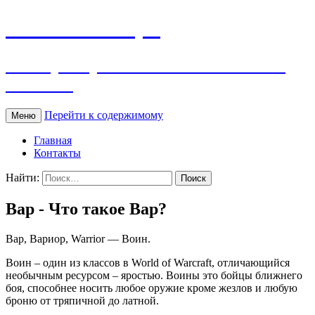
WOW Словарь
Словарь терминов и сленга World of
Warcraft
Перейти к содержимому
Меню
Главная
Контакты
Найти:
Вар - Что такое Вар?
Вар, Вариор, Warrior — Воин.
Воин – один из классов в World of Warcraft, отличающийся
необычным ресурсом – яростью. Воины это бойцы ближнего
боя, способнее носить любое оружие кроме жезлов и любую
броню от тряпичной до латной.