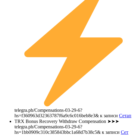
telegra.ph/Compensations-03-29-6?
hs=f360963d32363787f6a9c6c016beb8e3&
к записи
Сетап
TRX Bonus Recovery Withdraw Compensation ➤➤➤
telegra.ph/Compensations-03-29-6?
hs=1bb0909c310c385843bbc1a68d7b38c5&
к записи
Сет