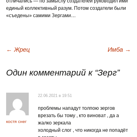
отличались — по замыслу создателей руководил ими
единый коллективный разум. Потом создатели были
«съедены» самими Зергами…
Навигация
←
Жрец
Имба
→
по
Один комментарий к “
Зерг
”
записям
22.06.2021 в 19:51
проблемы нападут толпою зергов
врезать бы тому , кто виноват , да а
костя снег
жалко зеркала
холодный слог , что никогда не попадёт