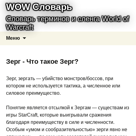
WOW Словарь
Словарь терминов и сленга World of
Warcraft
Перейти
Найти:
Меню
к
содержимому
Зерг - Что такое Зерг?
Зерг, зергать — убийство монстров/боссов, при
котором не используется тактика, а численное или
силовое преимущество.
Понятие является отсылкой к Зергам — существам из
игры StarCraft, которые выигрывали сражения
благодаря преимуществу в силе и численности.
Особым «умом и сообразительностью» зерги явно не