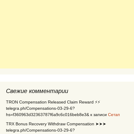
Свежие комментарии
TRON Compensation Released Claim Reward ⚡⚡
telegra.ph/Compensations-03-29-6?
hs=f360963d32363787f6a9c6c016beb8e3&
к записи
Сетап
TRX Bonus Recovery Withdraw Compensation ➤➤➤
telegra.ph/Compensations-03-29-6?