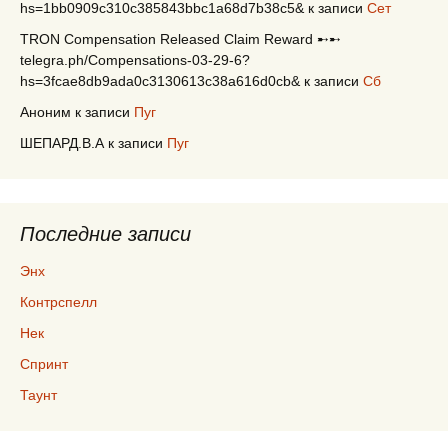
hs=1bb0909c310c385843bbc1a68d7b38c5&
к записи
Сет
TRON Compensation Released Claim Reward ➸➸
telegra.ph/Compensations-03-29-6?
hs=3fcae8db9ada0c3130613c38a616d0cb&
к записи
Сб
Аноним
к записи
Пуг
ШЕПАРД.В.А
к записи
Пуг
Последние записи
Энх
Контрспелл
Нек
Спринт
Таунт