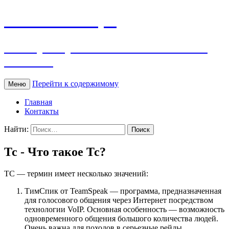
WOW Словарь
Словарь терминов и сленга World of
Warcraft
Перейти к содержимому
Меню
Главная
Контакты
Найти:
Тс - Что такое Тс?
ТС — термин имеет несколько значений:
ТимСпик от TeamSpeak — программа, предназначенная
для голосового общения через Интернет посредством
технологии VoIP. Основная особенность — возможность
одновременного общения большого количества людей.
Очень важна для походов в серьезные рейды.