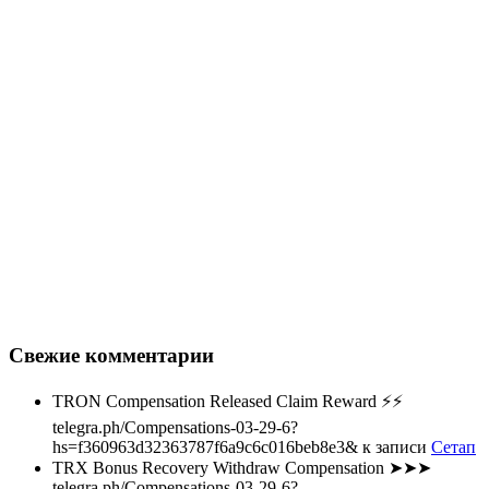
Свежие комментарии
TRON Compensation Released Claim Reward ⚡⚡
telegra.ph/Compensations-03-29-6?
hs=f360963d32363787f6a9c6c016beb8e3&
к записи
Сетап
TRX Bonus Recovery Withdraw Compensation ➤➤➤
telegra.ph/Compensations-03-29-6?