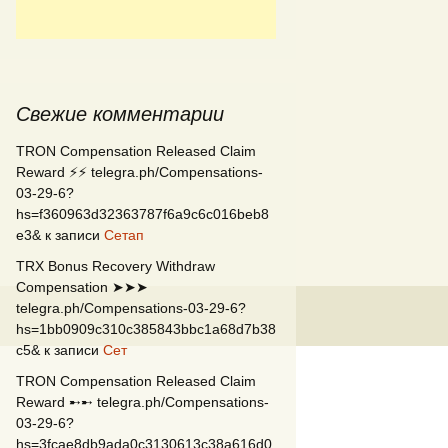
Свежие комментарии
TRON Compensation Released Claim
Reward ⚡⚡ telegra.ph/Compensations-
03-29-6?
hs=f360963d32363787f6a9c6c016beb8
e3&
к записи
Сетап
TRX Bonus Recovery Withdraw
Compensation ➤➤➤
telegra.ph/Compensations-03-29-6?
hs=1bb0909c310c385843bbc1a68d7b38
c5&
к записи
Сет
TRON Compensation Released Claim
Reward ➸➸ telegra.ph/Compensations-
03-29-6?
hs=3fcae8db9ada0c3130613c38a616d0