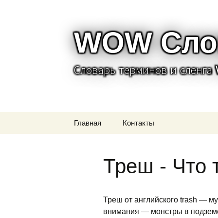
WOW Сло
Словарь терминов и сленга 
Перейти
Главная
Контакты
к
содержимому
Треш - Что 
Треш от английского trash — м
внимания — монстры в подземе