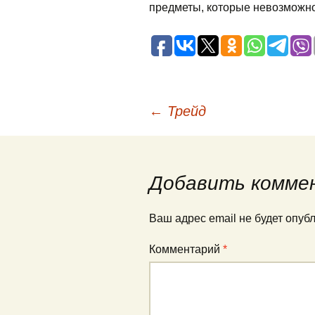
предметы, которые невозможно
Навигация
←
Трейд
по
Добавить комме
записям
Ваш адрес email не будет опуб
Комментарий
*