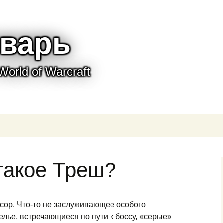
варь
World of Warcraft
такое Треш?
усор. Что-то не заслуживающее особого
лье, встречающиеся по пути к боссу, «серые»