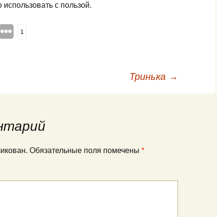
 использовать с пользой.
1
Тринька
→
нтарий
ликован.
Обязательные поля помечены
*