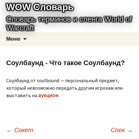
WOW Словарь
Словарь терминов и сленга World of
Warcraft
Перейти
Найти:
Меню
к
содержимому
Соулбаунд - Что такое Соулбаунд?
Соулбаунд от soulbound — персональный предмет,
который невозможно передать другим игрокам или
выставить на
.
аукцион
Навигация
←
Сокет
Спек
→