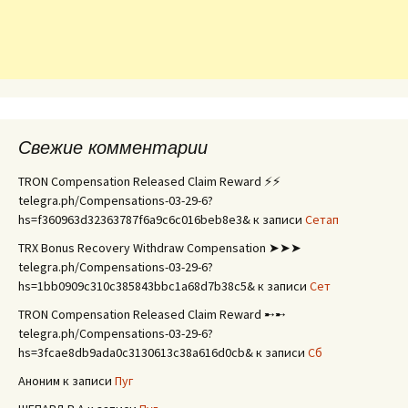
Свежие комментарии
TRON Compensation Released Claim Reward ⚡⚡
telegra.ph/Compensations-03-29-6?
hs=f360963d32363787f6a9c6c016beb8e3&
к записи
Сетап
TRX Bonus Recovery Withdraw Compensation ➤➤➤
telegra.ph/Compensations-03-29-6?
hs=1bb0909c310c385843bbc1a68d7b38c5&
к записи
Сет
TRON Compensation Released Claim Reward ➸➸
telegra.ph/Compensations-03-29-6?
hs=3fcae8db9ada0c3130613c38a616d0cb&
к записи
Сб
Аноним
к записи
Пуг