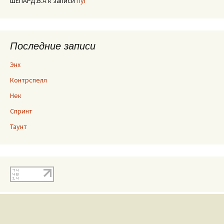
ШЕПАРД.В.А
к записи
Пуг
Последние записи
Энх
Контрспелл
Нек
Спринт
Таунт