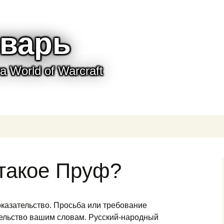
варь
 World of Warcraft
 такое Пруф?
оказательство. Просьба или требование
тельство вашим словам. Русский-народный