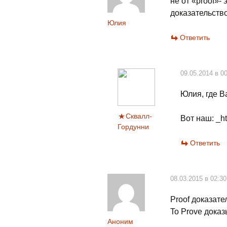
не от «proof»- 
доказательство
Юлия
Ответить
09.05.2014 в 0
Юлия, где В
Сквалл-
Вот наш: _ht
Гордунни
Ответить
08.03.2015 в 02:30
Proof доказате
To Prove доказ
Аноним