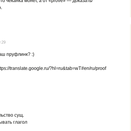
это чеканка монет, а от «prove» — доказать/
.
0:29
аш пруфлинк? :)
tps://translate.google.ru/?hl=ru&tab=wT#en/ru/proof
льство сущ.
ывать глагол