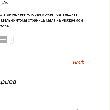
ь?».
у в интернете которая может подтвердить
лательно чтобы страница была на уважаемом
втора.
1
Втф
→
ариев