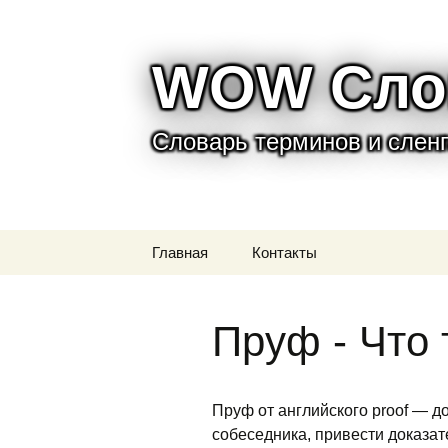
WOW Сло
Словарь терминов и сленга
Перейти
Главная
Контакты
к
содержимому
Пруф - Что
Пруф от английского proof — д
собеседника, привести доказа