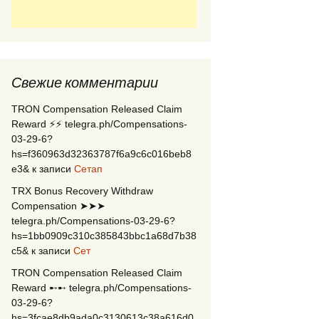
Свежие комментарии
TRON Compensation Released Claim
Reward ⚡⚡ telegra.ph/Compensations-
03-29-6?
hs=f360963d32363787f6a9c6c016beb8
e3&
к записи
Сетап
TRX Bonus Recovery Withdraw
Compensation ➤➤➤
telegra.ph/Compensations-03-29-6?
hs=1bb0909c310c385843bbc1a68d7b38
c5&
к записи
Сет
TRON Compensation Released Claim
Reward ➸➸ telegra.ph/Compensations-
03-29-6?
hs=3fcae8db9ada0c3130613c38a616d0