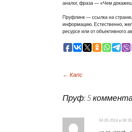
аналог, фраза — «Чем докажеш
Пруфлинк — ссылка на страниц
информацию. Естественно, же
ресурсе или от объективного а
Навигация
←
Капс
по
Пруф
: 5 коммент
записям
04.05.2014 в 08:35