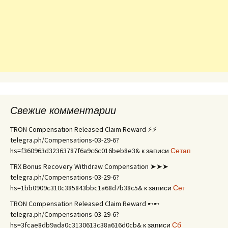
Свежие комментарии
TRON Compensation Released Claim Reward ⚡⚡
telegra.ph/Compensations-03-29-6?
hs=f360963d32363787f6a9c6c016beb8e3&
к записи
Сетап
TRX Bonus Recovery Withdraw Compensation ➤➤➤
telegra.ph/Compensations-03-29-6?
hs=1bb0909c310c385843bbc1a68d7b38c5&
к записи
Сет
TRON Compensation Released Claim Reward ➸➸
telegra.ph/Compensations-03-29-6?
hs=3fcae8db9ada0c3130613c38a616d0cb&
к записи
Сб