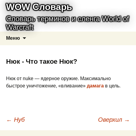
WOW Словарь
Словарь терминов и сленга World of
Warcraft
Перейти
Найти:
Меню
к
содержимому
Нюк - Что такое Нюк?
Нюк от nuke — ядерное оружие. Максимально
быстрое уничтожение, «вливание»
дамага
в цель.
Навигация
←
Нуб
Оверхил
→