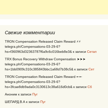
Свежие комментарии
TRON Compensation Released Claim Reward ⚡⚡
telegra.ph/Compensations-03-29-6?
hs=f360963d32363787f6a9c6c016beb8e3&
к записи
Сетап
TRX Bonus Recovery Withdraw Compensation ➤➤➤
telegra.ph/Compensations-03-29-6?
hs=1bb0909c310c385843bbc1a68d7b38c5&
к записи
Сет
TRON Compensation Released Claim Reward ➸➸
telegra.ph/Compensations-03-29-6?
hs=3fcae8db9ada0c3130613c38a616d0cb&
к записи
Сб
Аноним
к записи
Пуг
ШЕПАРД.В.А
к записи
Пуг