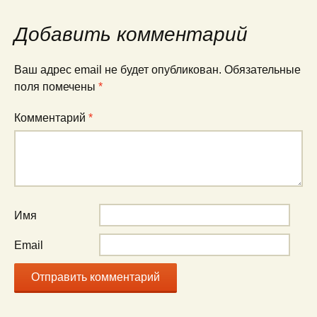
по
Добавить комментарий
записям
Ваш адрес email не будет опубликован.
Обязательные
поля помечены
*
Комментарий
*
Имя
Email