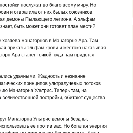
 постойки послужат во благо всему миру. Но
ови и отвратила от них былых союзников.
 бал демоны Пылающего легиона. А эльфам
 знает, быть может они готовят план мести?
 хозяева манагорнов в Манагорне Ара. Там
вая приказы эльфам крови и жестоко наказывая
орн Ара станет точкой, куда нам придется
зались удачными. Жадность и незнание
агических принципов ультралучевых потоков
ию Манагорна Ультрис. Теперь там, на
 величественной постройки, обитают существа
руг Манагорна Ультрис демоны бездны,
спользовать ее против вас. Но богатая энергия