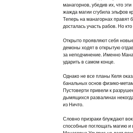
манагорнов, убедив их, что эти
жажда магии сгубила эльфов кр
Теперь на манагорнах правят
досталась участь рабов. Но кто
Открыто проявляют себя новые
демоны ходят в открытую отда
за неподчинение. Именно Манаг
ударить в самом конце.
Однако не все планы Келя ока
банальных основ физико-метам
Пустоверти привели к разрушен
дымящихся развалинах некогда
из Ничто.
Словно призраки блуждают вок
способные поглощать магию и и