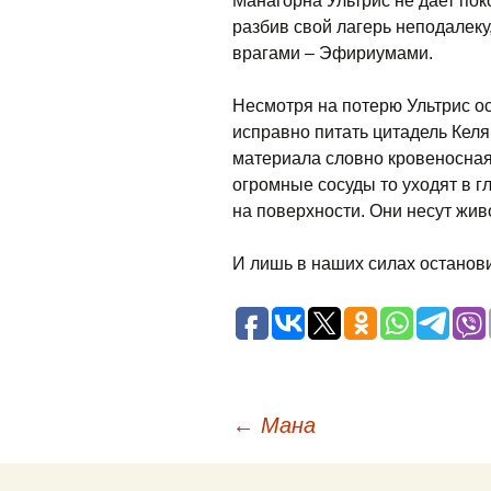
Манагорна Ультрис не дает по
разбив свой лагерь неподалеку
врагами – Эфириумами.
Несмотря на потерю Ультрис 
исправно питать цитадель Кел
материала словно кровеносная
огромные сосуды то уходят в г
на поверхности. Они несут жив
И лишь в наших силах останови
Навигация
←
Мана