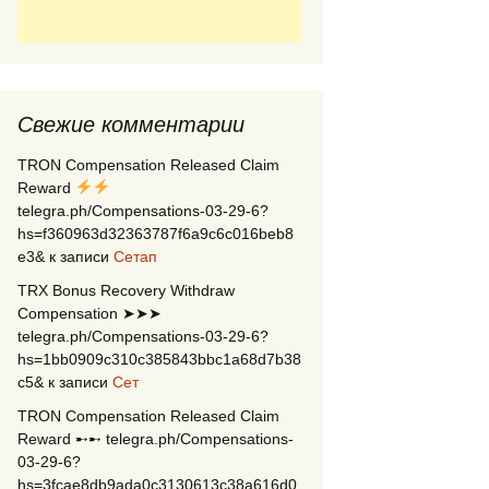
Свежие комментарии
TRON Compensation Released Claim
Reward
telegra.ph/Compensations-03-29-6?
hs=f360963d32363787f6a9c6c016beb8
e3&
к записи
Сетап
TRX Bonus Recovery Withdraw
Compensation ➤➤➤
telegra.ph/Compensations-03-29-6?
hs=1bb0909c310c385843bbc1a68d7b38
c5&
к записи
Сет
TRON Compensation Released Claim
Reward ➸➸ telegra.ph/Compensations-
03-29-6?
hs=3fcae8db9ada0c3130613c38a616d0