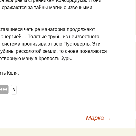
коя эфирным странникам Консорциума. И они,
, сражаются за тайны магии с извечными
оставшиеся четыре манагорна продолжают
я энергией… Толстые трубы из неизвестного
 система пронизывают всю Пустоверть. Эти
лубины расколотой земли, то снова появляются
отворную ману в Крепость бурь.
ть Келя.
3
Марка
→