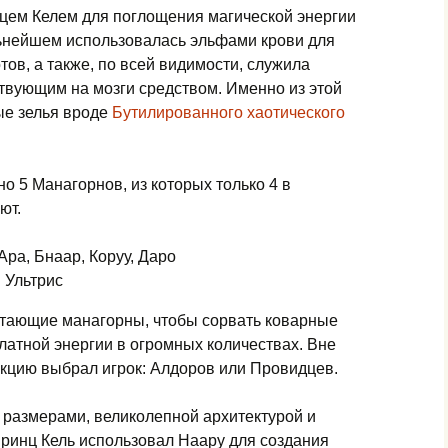
цем Келем для поглощения магической энергии
льнейшем использовалась эльфами крови для
тов, а также, по всей видимости, служила
вующим на мозги средством. Именно из этой
ые зелья вроде
Бутилированного хаотического
о 5 Манагорнов, из которых только 4 в
ют.
ра, Бнаар, Коруу, Даро
 Ультрис
отающие манагорны, чтобы сорвать коварные
латной энергии в огромных количествах. Вне
акцию выбрал игрок: Алдоров или Провидцев.
размерами, великолепной архитектурой и
 принц Кель использовал Наару для создания