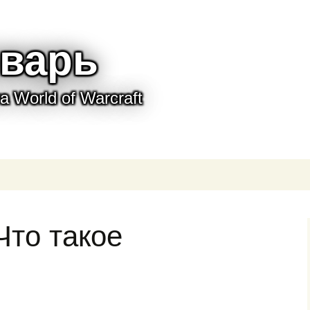
варь
 World of Warcraft
Что такое