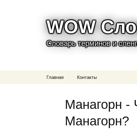
WOW Сло
Словарь терминов и сленга
Перейти
Главная
Контакты
к
содержимому
Манагорн - 
Манагорн?