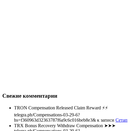
Свежие комментарии
TRON Compensation Released Claim Reward ⚡⚡
telegra.ph/Compensations-03-29-6?
hs=f360963d32363787f6a9c6c016beb8e3&
к записи
Сетап
TRX Bonus Recovery Withdraw Compensation ➤➤➤
telegra.ph/Compensations-03-29-6?