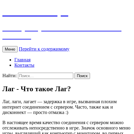
WOW Словарь
Словарь терминов и сленга World of
Warcraft
Перейти к содержимому
Меню
Главная
Контакты
Найти:
Лаг - Что такое Лаг?
Лаг, лаги, лагает — задержка в игре, вызванная плохим
интернет соединением с сервером. Часто, также как и
дисконнект — просто отмазка :)
В настоящее время качество соединения с сервером можно
отслеживать непосредственно в игре. Значок основного меню
игры, выглядящий как компьютер с монитором, во первых