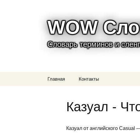
WOW Сло
Словарь терминов и сленга
Перейти
Главная
Контакты
к
содержимому
Казуал - Чт
Казуал от английского Casual