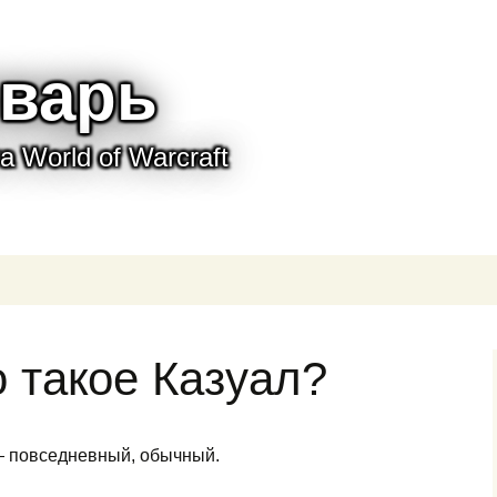
варь
 World of Warcraft
о такое Казуал?
 — повседневный, обычный.