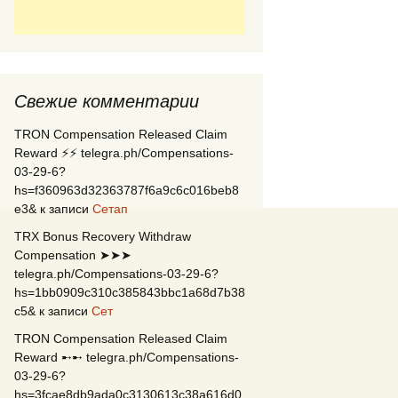
Свежие комментарии
TRON Compensation Released Claim
Reward ⚡⚡ telegra.ph/Compensations-
03-29-6?
hs=f360963d32363787f6a9c6c016beb8
e3&
к записи
Сетап
TRX Bonus Recovery Withdraw
Compensation ➤➤➤
telegra.ph/Compensations-03-29-6?
hs=1bb0909c310c385843bbc1a68d7b38
c5&
к записи
Сет
TRON Compensation Released Claim
Reward ➸➸ telegra.ph/Compensations-
03-29-6?
hs=3fcae8db9ada0c3130613c38a616d0