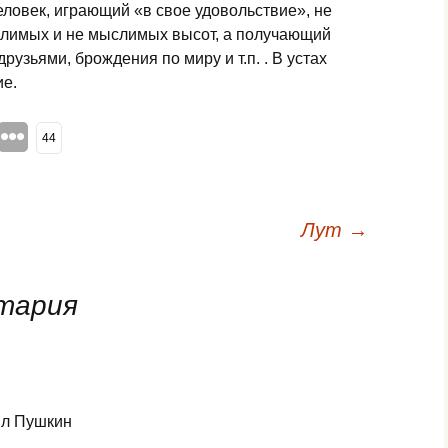
еловек, играющий «в свое удовольствие», не
слимых и не мыслимых высот, а получающий
рузьями, брождения по миру и т.п. . В устах
ие.
44
Лут
→
нтария
ил Пушкин