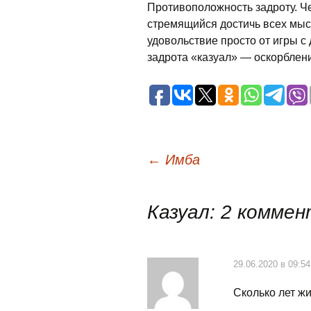
Противоположность задроту
. Ч
стремящийся достичь всех мы
удовольствие просто от игры с д
задрота «казуал» — оскорблен
Навигация
←
Имба
по
Казуал
: 2 комме
записям
29.06.2020 в 09:54
Сколько лет ж