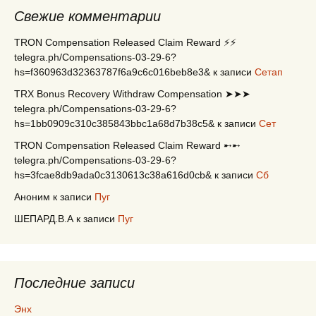
Свежие комментарии
TRON Compensation Released Claim Reward ⚡⚡
telegra.ph/Compensations-03-29-6?
hs=f360963d32363787f6a9c6c016beb8e3&
к записи
Сетап
TRX Bonus Recovery Withdraw Compensation ➤➤➤
telegra.ph/Compensations-03-29-6?
hs=1bb0909c310c385843bbc1a68d7b38c5&
к записи
Сет
TRON Compensation Released Claim Reward ➸➸
telegra.ph/Compensations-03-29-6?
hs=3fcae8db9ada0c3130613c38a616d0cb&
к записи
Сб
Аноним
к записи
Пуг
ШЕПАРД.В.А
к записи
Пуг
Последние записи
Энх