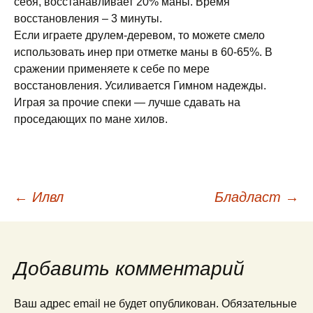
себя, восстанавливает 20% маны. Время
восстановления – 3 минуты.
Если играете друлем-деревом, то можете смело
использовать инер при отметке маны в 60-65%. В
сражении применяете к себе по мере
восстановления. Усиливается Гимном надежды.
Играя за прочие спеки — лучше сдавать на
проседающих по мане хилов.
Навигация
←
Илвл
Бладласт
→
по
Добавить комментарий
записям
Ваш адрес email не будет опубликован.
Обязательные